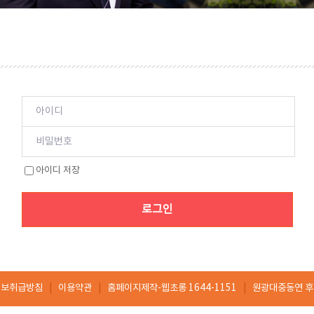
아이디 저장
로그인
정보취급방침
|
이용약관
|
홈페이지제작-웹초롱 1644-1151
|
원광대중동연 