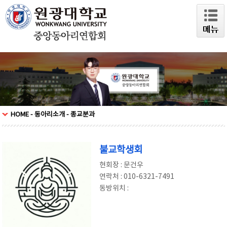
HOME - 동아리소개 - 종교분과
불교학생회
현회장 : 문건우
연락처 : 010-6321-7491
동방위치 :