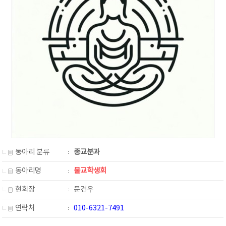
동아리 분류
종교분과
동아리명
불교학생회
현회장
문건우
연락처
010-6321-7491