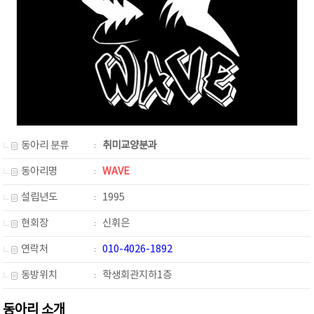
동아리 분류
취미교양분과
동아리명
WAVE
설립년도
1995
현회장
신휘은
연락처
010-4026-1892
동방위치
학생회관지하1층
동아리 소개