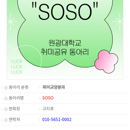
동아리 분류
취미교양분과
동아리명
SOSO
현회장
고지후
연락처
010-5651-0002